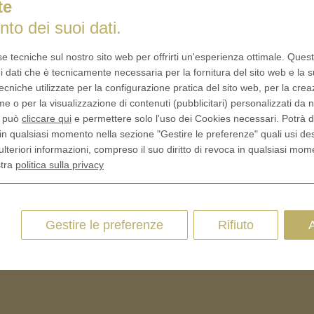
te
nto dei suoi dati.
it:
Monete per battesimo e
Monete person
se tecniche sul nostro sito web per offrirti un'esperienza ottimale. Ques
e di
cresima
tua foto: Un 
i dati che è tecnicamente necessaria per la fornitura del sito web e la s
ecniche utilizzate per la configurazione pratica del sito web, per la crea
me o per la visualizzazione di contenuti (pubblicitari) personalizzati da n
, può
cliccare qui
e permettere solo l'uso dei Cookies necessari. Potrà 
in qualsiasi momento nella sezione "Gestire le preferenze" quali usi de
Monete perso
e come
Monete con incisione
ulteriori informazioni, compreso il suo diritto di revoca in qualsiasi mom
matrimoni, an
personalizzata
fidanzamenti
stra
politica sulla privacy
Gestire le preferenze
Rifiuto