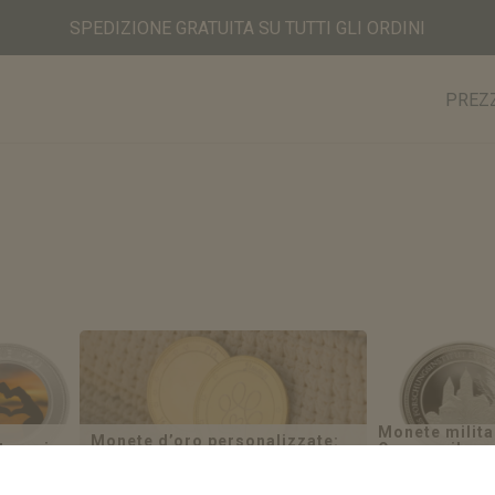
SPEDIZIONE GRATUITA SU TUTTI GLI ORDINI
PREZ
Monete milita
Monete d’oro personalizzate:
tesori
Onorare il se
Per ricordi unici
Unici