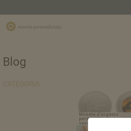
Moneta-
personalizzata.it
Blog
CATEGORIA
Monete d’argento
personalizzate: creare 
senza tempo