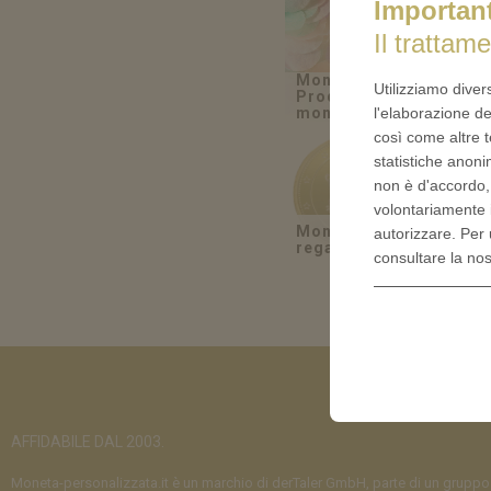
Importan
Il trattame
Moneta-Personalizzata.
Utilizziamo diver
Produttore e fabbricant
monete personalizzate
l'elaborazione de
così come altre t
statistiche anoni
non è d'accordo
volontariamente 
Monete personalizzat
autorizzare. Per 
regalo
consultare la no
AFFIDABILE DAL 2003.
Moneta-personalizzata.it è un marchio di derTaler GmbH, parte di un gruppo