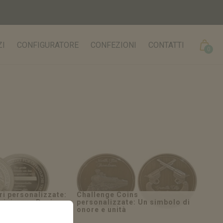
Cart
ZI
CONFIGURATORE
CONFEZIONI
CONTATTI
0
ri personalizzate:
Challenge Coins
rvizio con Design
personalizzate: Un simbolo di
onore e unità