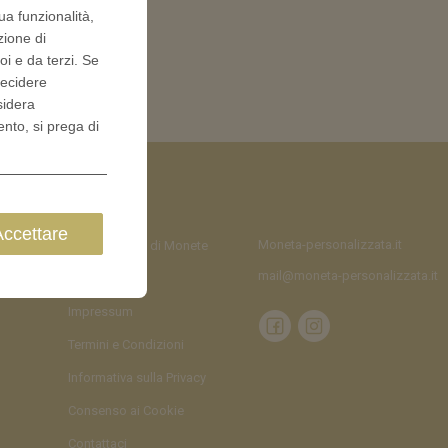
ua funzionalità,
zione di
oi e da terzi. Se
decidere
sidera
ento, si prega di
Accettare
Moneta-personalizzata.it
Configuratore di Monete
mail@moneta-personalizzata.it
Blog
Impressum
Termini e Condizioni
Informativa sulla Privacy
Consenso ai Cookie
Contattaci