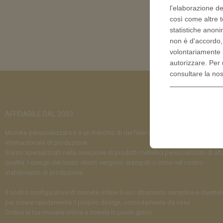
l'elaborazione de
così come altre t
statistiche anoni
non è d'accordo
volontariamente 
autorizzare. Per 
consultare la no
AFFIDABILE DAL 2003.
Moneta-personalizzata.it è un marchio di derTaler GmbH, parte di un gruppo
internazionale di produzione.
Siamo specializzati nella creazione di prodotti metallici personalizzati di alt
qualità. I design dei nostri clienti vengono stampati o incisi nel nostro
stabilimento di produzione.
Il nostro configuratore di monete online è uno strumento semplice e diverte
per creare rapidamente il proprio design, comodamente da casa.
Ordina le tue monete online e ricevile in pochi giorni.