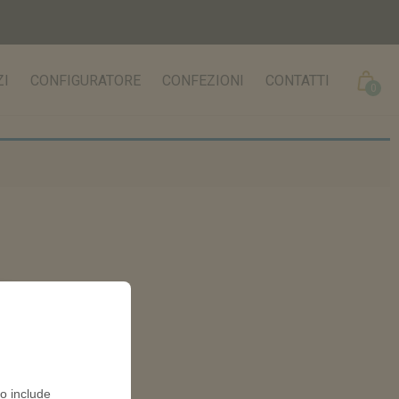
Cart
ZI
CONFIGURATORE
CONFEZIONI
CONTATTI
0
to include