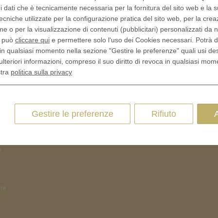
i dati che è tecnicamente necessaria per la fornitura del sito web e la s
ecniche utilizzate per la configurazione pratica del sito web, per la crea
me o per la visualizzazione di contenuti (pubblicitari) personalizzati da n
RITORNA AL NEGOZIO
, può
cliccare qui
e permettere solo l'uso dei Cookies necessari. Potrà 
in qualsiasi momento nella sezione "Gestire le preferenze" quali usi de
ulteriori informazioni, compreso il suo diritto di revoca in qualsiasi mom
stra
politica sulla privacy
Gestire le preferenze
Rifiuto
a
nte